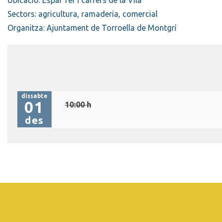
Ubicació: Espai Ter i carrers de la Vila
Sectors: agricultura, ramaderia, comercial
Organitza: Ajuntament de Torroella de Montgrí
dissabte
01
10:00 h
des