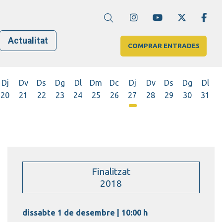
Link a instagram
Link a youtube
Link a twi
Lin
Cerca
Actualitat
COMPRAR ENTRADES
Dj
Dv
Ds
Dg
Dl
Dm
Dc
Dj
Dv
Ds
Dg
Dl
20
21
22
23
24
25
26
27
28
29
30
31
Dijous 27 d'agost
Finalitzat
2018
dissabte 1 de desembre
|
10:00 h