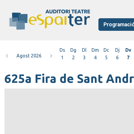
Programaci
Ds
Dg
Dl
Dm
Dc
Dj
Dv
Agost 2026
1
2
3
4
5
6
7
625a Fira de Sant And