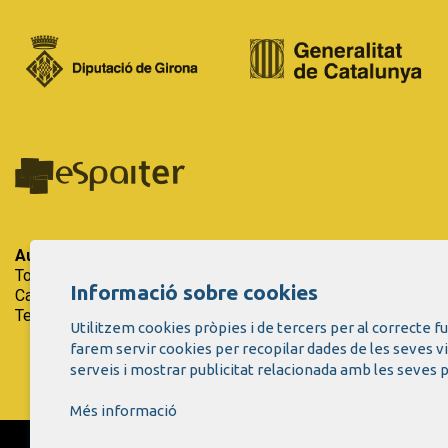
Auditori Teatre Espai Ter
| Espai Firal i de Congressos.
Tots els drets reservats.
Informació sobre cookies
Carrer del Riu Ter, 29 - 17257 Torroella de Montgrí (Girona)
Tel. 972 75 50 03 - a/e:
info@espaiter.cat
Utilitzem cookies pròpies i de tercers per al correcte 
farem servir cookies per recopilar dades de les seves v
serveis i mostrar publicitat relacionada amb les seves p
Més informació