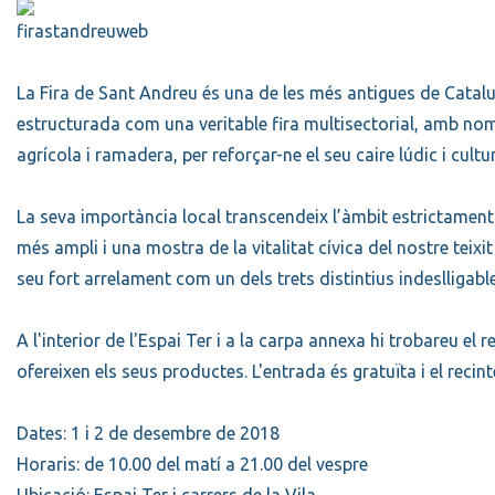
La
Fira de Sant Andreu
és una de les més antigues de Catalun
estructurada com una veritable fira multisectorial, amb n
agrícola i ramadera, per reforçar-ne el seu caire lúdic i cultur
La seva importància local transcendeix l’àmbit estrictament 
més ampli i una mostra de la vitalitat cívica del nostre teixit
seu fort arrelament com un dels trets distintius indeslligabl
A l'interior de l'Espai Ter i a la carpa annexa hi trobareu e
ofereixen els seus productes. L'entrada és gratuïta i el recin
Dates: 1 i 2 de desembre de 2018
Horaris: de 10.00 del matí a 21.00 del vespre