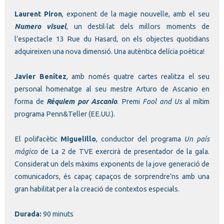
Laurent Piron
, exponent de la magie nouvelle, amb el seu
Numero visuel
, un destil·lat dels millors moments de
l’espectacle 13 Rue du Hasard, on els objectes quotidians
adquireixen una nova dimensió. Una autèntica delícia poètica!
Javier Benítez
, amb només quatre cartes realitza el seu
personal homenatge al seu mestre Arturo de Ascanio en
forma de
Réquiem por Ascanio
. Premi
Fool and Us
al mítim
programa Penn&Teller (EE.UU.).
El polifacètic
Miguelillo
, conductor del programa
Un país
mágico
de La 2 de TVE exercirà de presentador de la gala.
Considerat un dels màxims exponents de la jove generació de
comunicadors, és capaç capaços de sorprendre’ns amb una
gran habilitat per a la creació de contextos especials.
Durada:
90 minuts