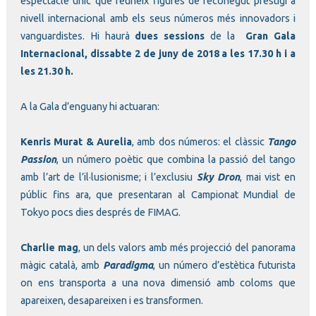
espectacle únic que reuneix figures de reconegut prestigi a
nivell internacional amb els seus números més innovadors i
vanguardistes. Hi haurà
dues sessions
de la
Gran Gala
Internacional, dissabte 2 de juny de 2018 a les 17.30 h i a
les 21.30 h.
A la Gala d’enguany hi actuaran:
Kenris Murat & Aurelia
, amb dos números: el clàssic
Tango
Passion
, un número poètic que combina la passió del tango
amb l’art de l’il·lusionisme; i l’exclusiu
Sky Dron
, mai vist en
públic fins ara, que presentaran al Campionat Mundial de
Tokyo pocs dies després de FIMAG.
Charlie mag
, un dels valors amb més projecció del panorama
màgic català, amb
Paradigma
, un número d’estètica futurista
on ens transporta a una nova dimensió amb coloms que
apareixen, desapareixen i es transformen.