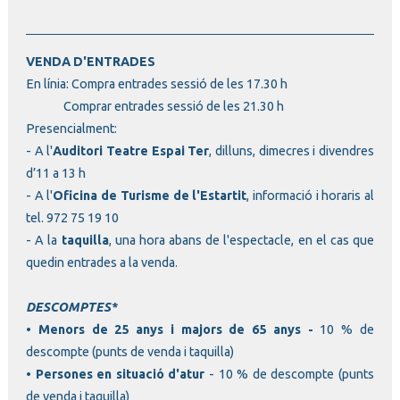
VENDA D'ENTRADES
En línia:
Compra entrades sessió de les 17.30 h
Comprar entrades sessió de les 21.30 h
Presencialment:
- A l'
Auditori Teatre Espai Ter
, dilluns, dimecres i divendres
d’11 a 13 h
- A l'
Oficina de Turisme de l'Estartit
, informació i horaris al
tel. 972 75 19 10
- A la
taquilla
, una hora abans de l'espectacle, en el cas que
quedin entrades a la venda.
DESCOMPTES*
•
Menors de 25 anys i majors de 65 anys -
10 % de
descompte (punts de venda i taquilla)
•
Persones en situació d'atur
- 10 % de descompte (punts
de venda i taquilla)