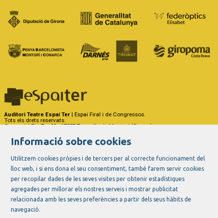
Auditori Teatre Espai Ter
| Espai Firal i de Congressos.
Tots els drets reservats.
Carrer del Riu Ter, 29 - 17257 Torroella de Montgrí (Girona)
Tel. 972 75 50 03 - a/e:
info@espaiter.cat
Informació sobre cookies
|
|
|
Sitemap
Avís Legal
Ús de Cookies
Contactar
Utilitzem cookies pròpies i de tercers per al correcte funcionament del
lloc web, i si ens dona el seu consentiment, també farem servir cookies
Link a instagram
Link a youtube
Link a twitter
Link a facebook
per recopilar dades de les seves visites per obtenir estadístiques
agregades per millorar els nostres serveis i mostrar publicitat
relacionada amb les seves preferències a partir dels seus hàbits de
navegació.