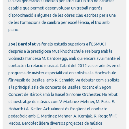
la seva generació s’uneixen per articular un trio de caràcter
estable que permeti desenvolupar un treball rigorós
d’aproximació a algunes de les obres clau escrites per a una
de les formacions de cambra per excel·lència, el trio amb
piano.
Joel Bardolet
va fer els estudis superiors a l’ESMUC i
després a la prestigiosa Musikhochschule Freiburg amb la
violinista francesa M. Cantoreggi, amb qui encara avui manté el
contacte i la relació musical. L’abril del 2012 va ser admès en el
programa de màster especialitzat en solista a la Hochschule
für Musik de Basilea, amb R. Schmidt. Va debutar com a solista
a la principal sala de concerts de Basilea, tocant el Segon
Concert de Bártok amb la Basel Sinfonie Orchester. Ha rebut
el mestratge de músics com V. Martínez Mehner, M. Fuks, E.
Höbarth i A. Keller. Actualment és freqüent el contacte
pedagògic amb C. Martínez Mehner, A. Kernjak, R. Rogoff i F.
Rados. Bardolet lidera diversos projectes de música