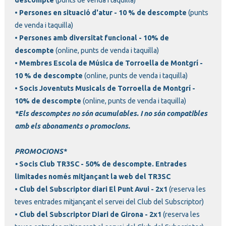
• Persones en situació d'atur - 10 % de descompte
(punts
de venda i taquilla)
• Persones amb diversitat funcional - 10% de
descompte
(online, punts de venda i taquilla)
•
Membres Escola de Música de Torroella de Montgrí -
10 % de descompte
(online, punts de venda i taquilla)
•
Socis Joventuts Musicals de Torroella de Montgrí -
10% de descompte
(online, punts de venda i taquilla)
*Els descomptes no són acumulables. I no són compatibles
amb els abonaments o promocions.
PROMOCIONS*
•
Socis Club TR3SC - 50% de descompte. Entrades
limitades només mitjançant la web del TR3SC
• Club del Subscriptor diari El Punt Avui - 2x1
(reserva les
teves entrades mitjançant el servei del Club del Subscriptor)
• Club del Subscriptor Diari de Girona - 2x1
(reserva les