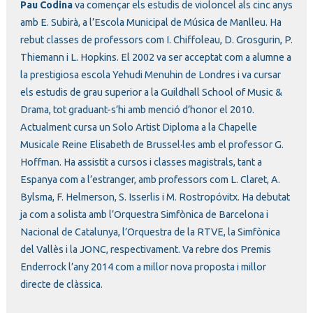
Pau Codina
va començar els estudis de violoncel als cinc anys
amb E. Subirà, a l’Escola Municipal de Música de Manlleu. Ha
rebut classes de professors com I. Chiffoleau, D. Grosgurin, P.
Thiemann i L. Hopkins. El 2002 va ser acceptat com a alumne a
la prestigiosa escola Yehudi Menuhin de Londres i va cursar
els estudis de grau superior a la Guildhall School of Music &
Drama, tot graduant-s’hi amb menció d’honor el 2010.
Actualment cursa un Solo Artist Diploma a la Chapelle
Musicale Reine Elisabeth de Brussel·les amb el professor G.
Hoffman. Ha assistit a cursos i classes magistrals, tant a
Espanya com a l’estranger, amb professors com L. Claret, A.
Bylsma, F. Helmerson, S. Isserlis i M. Rostropóvitx. Ha debutat
ja com a solista amb l’Orquestra Simfònica de Barcelona i
Nacional de Catalunya, l’Orquestra de la RTVE, la Simfònica
del Vallès i la JONC, respectivament. Va rebre dos Premis
Enderrock l’any 2014 com a millor nova proposta i millor
directe de clàssica.