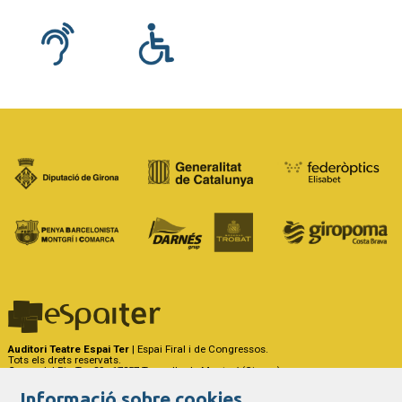
Auditori Teatre Espai Ter
| Espai Firal i de Congressos.
Tots els drets reservats.
Carrer del Riu Ter, 29 - 17257 Torroella de Montgrí (Girona)
Tel. 972 75 50 03 - a/e:
info@espaiter.cat
Informació sobre cookies