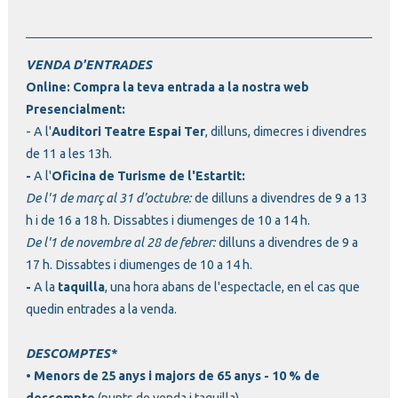
VENDA D'ENTRADES
Online
:
Compra la teva entrada a la nostra web
Presencialment
:
- A l'
Auditori Teatre Espai Ter
, dilluns, dimecres i divendres
de 11 a les 13h.
-
A l'
Oficina de Turisme de l'Estartit:
De l'1 de març al 31 d’octubre:
de dilluns a divendres de 9 a 13
h i de 16 a 18 h. Dissabtes i diumenges de 10 a 14 h.
De l'1 de novembre al 28 de febrer:
dilluns a divendres de 9 a
17 h. Dissabtes i diumenges de 10 a 14 h.
-
A la
taquilla
, una hora abans de l'espectacle, en el cas que
quedin entrades a la venda.
DESCOMPTES*
• Menors de 25 anys i majors de 65 anys - 10 % de
descompte
(punts de venda i taquilla)