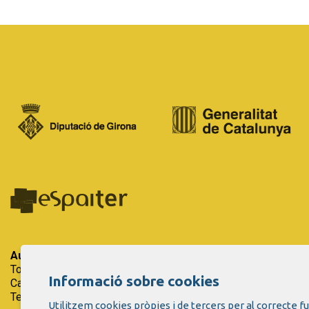
Auditori Teatre Espai Ter
| Espai Firal i de Congressos.
Tots els drets reservats.
Informació sobre cookies
Carrer del Riu Ter, 29 - 17257 Torroella de Montgrí (Girona)
Tel. 972 75 50 03 - a/e:
info@espaiter.cat
Utilitzem cookies pròpies i de tercers per al correcte 