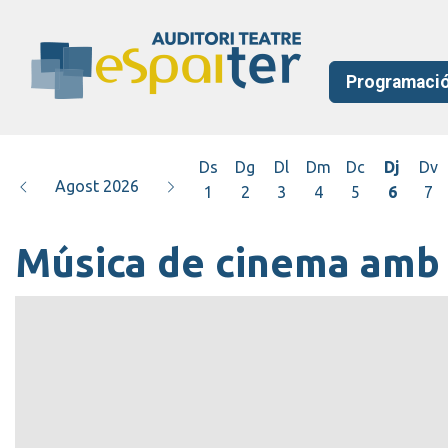
Programaci
Ds
Dg
Dl
Dm
Dc
Dj
Dv
Agost 2026
1
2
3
4
5
6
7
Música de cinema amb 