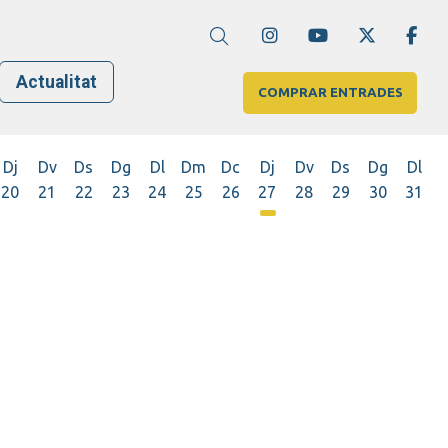
Link a instagram
Link a youtube
Link a twi
Lin
Cerca
Actualitat
COMPRAR ENTRADES
Dj
Dv
Ds
Dg
Dl
Dm
Dc
Dj
Dv
Ds
Dg
Dl
20
21
22
23
24
25
26
27
28
29
30
31
Dijous 27 d'agost