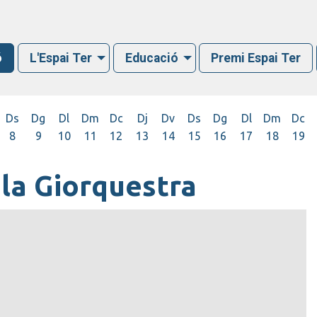
ó
L'Espai Ter
Educació
Premi Espai Ter
Ds
Dg
Dl
Dm
Dc
Dj
Dv
Ds
Dg
Dl
Dm
Dc
8
9
10
11
12
13
14
15
16
17
18
19
la Giorquestra