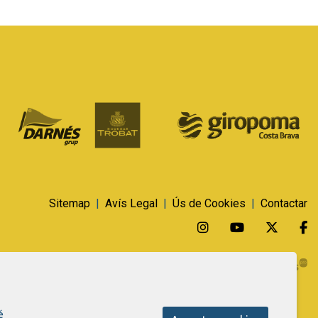
Sitemap
|
Avís Legal
|
Ús de Cookies
|
Contactar
Link a instagram
Link a youtu
Link a 
L
é