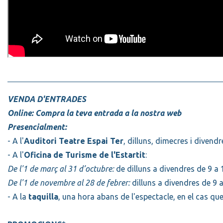
VENDA D'ENTRADES
Online
:
Compra la teva entrada a la nostra web
Presencialment
:
- A l'
Auditori Teatre Espai Ter
, dilluns, dimecres i divendr
- A l'
Oficina de Turisme de l'Estartit
:
De l'1 de març al 31 d’octubre:
de dilluns a divendres de 9 a 
De l'1 de novembre al 28 de febrer:
dilluns a divendres de 9 a
- A la
taquilla
, una hora abans de l'espectacle, en el cas qu