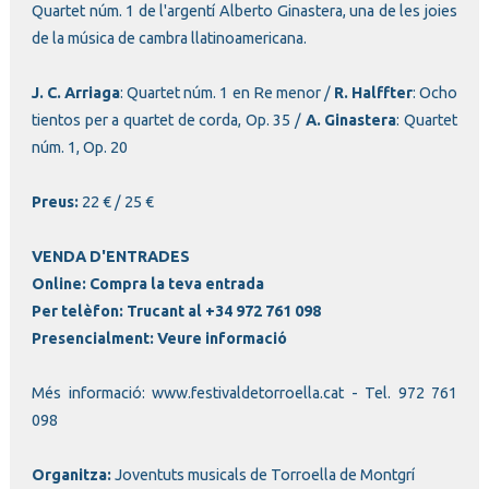
Quartet núm. 1 de l'argentí Alberto Ginastera, una de les joies
de la música de cambra llatinoamericana.
J. C. Arriaga
: Quartet núm. 1 en Re menor /
R. Halffter
: Ocho
tientos per a quartet de corda, Op. 35 /
A. Ginastera
: Quartet
núm. 1, Op. 20
Preus:
22 € / 25 €
VENDA D'ENTRADES
Online:
Compra la teva entrada
Per telèfon:
Trucant al +34 972 761 098
Presencialment:
Veure informació
Més informació:
www.festivaldetorroella.cat
- Tel. 972 761
098
Organitza:
Joventuts musicals de Torroella de Montgrí