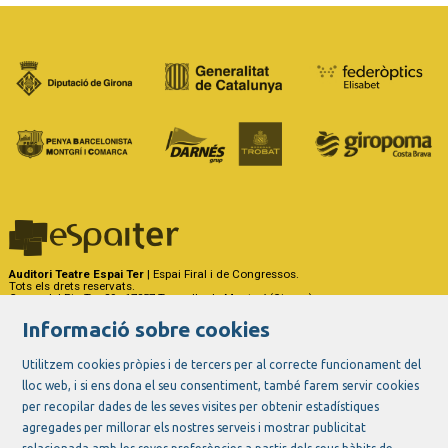
Auditori Teatre Espai Ter
| Espai Firal i de Congressos.
Tots els drets reservats.
Carrer del Riu Ter, 29 - 17257 Torroella de Montgrí (Girona)
Tel. 972 75 50 03 - a/e:
info@espaiter.cat
Informació sobre cookies
|
|
|
Sitemap
Avís Legal
Ús de Cookies
Contactar
Utilitzem cookies pròpies i de tercers per al correcte funcionament del
lloc web, i si ens dona el seu consentiment, també farem servir cookies
Link a instagram
Link a youtube
Link a twitter
Link a facebook
per recopilar dades de les seves visites per obtenir estadístiques
agregades per millorar els nostres serveis i mostrar publicitat