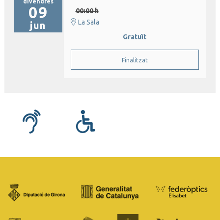
divendres
09
00:00 h
La Sala
jun
Gratuït
Finalitzat