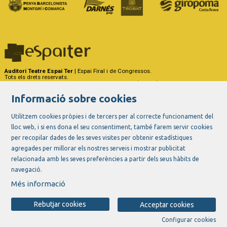
Auditori Teatre Espai Ter
| Espai Firal i de Congressos.
Tots els drets reservats.
Carrer del Riu Ter, 29 - 17257 Torroella de Montgrí (Girona)
Tel. 972 75 50 03 - a/e:
info@espaiter.cat
Informació sobre cookies
|
|
|
Sitemap
Avís Legal
Ús de Cookies
Contactar
Utilitzem cookies pròpies i de tercers per al correcte funcionament del
lloc web, i si ens dona el seu consentiment, també farem servir cookies
Link a instagram
Link a youtube
Link a twitter
Link a facebook
per recopilar dades de les seves visites per obtenir estadístiques
agregades per millorar els nostres serveis i mostrar publicitat
relacionada amb les seves preferències a partir dels seus hàbits de
navegació.
Més informació
Rebutjar cookies
Acceptar cookies
Configurar cookies