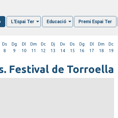
ó
L'Espai Ter
Educació
Premi Espai Ter
Ds
Dg
Dl
Dm
Dc
Dj
Dv
Ds
Dg
Dl
Dm
Dc
8
9
10
11
12
13
14
15
16
17
18
19
. Festival de Torroella