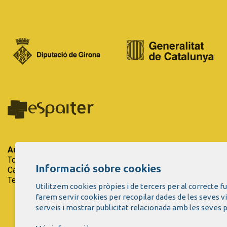
Auditori Teatre Espai Ter
| Espai Firal i de Congressos.
Tots els drets reservats.
Informació sobre cookies
Carrer del Riu Ter, 29 - 17257 Torroella de Montgrí (Girona)
Tel. 972 75 50 03 - a/e:
info@espaiter.cat
Utilitzem cookies pròpies i de tercers per al correcte 
farem servir cookies per recopilar dades de les seves v
serveis i mostrar publicitat relacionada amb les seves p