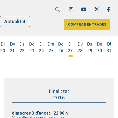
Link a instagram
Link a youtube
Link a twi
Lin
Cerca
Actualitat
COMPRAR ENTRADES
Dj
Dv
Ds
Dg
Dl
Dm
Dc
Dj
Dv
Ds
Dg
Dl
20
21
22
23
24
25
26
27
28
29
30
31
Dijous 27 d'agost
Finalitzat
2016
dimecres 3 d’agost
|
22:00 h