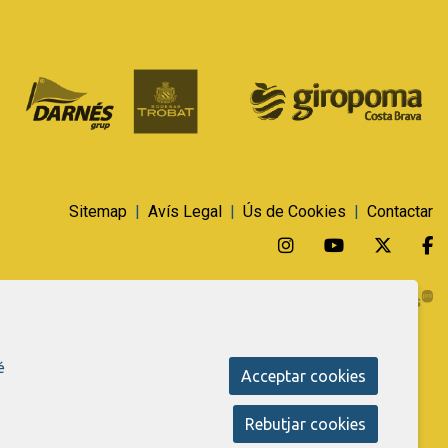
Sitemap
|
Avís Legal
|
Ús de Cookies
|
Contactar
Link a instagram
Link a youtu
Link a 
L
é
Acceptar cookies
Rebutjar cookies