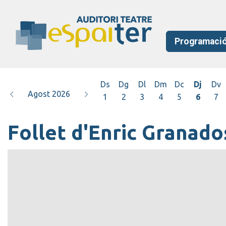
Programaci
Ds
Dg
Dl
Dm
Dc
Dj
Dv
Agost 2026
1
2
3
4
5
6
7
Follet d'Enric Granados