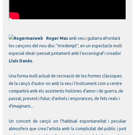
Roger Mas
amb veu i guitarra afrontarà
les cançons del nou disc "Irredempt", en un espectacle molt
especial ideat i pensat juntament amb l’escenògraf i creador
Lluís Danés
.
Una forma molt actual de recreació de les formes clàssiques
de la cançó d’autor on amb la veu i l’instrument com a centre
compartirà amb els assistents històries d’amor i de guerra, de
passat, present i futur; d’anhels i enyorances, de fets reals i
d’imaginaris...
Un concert de cançó on l’habitual espontaneïtat i peculiar
atmosfera que crea l’artista amb la complicitat del públic i junt