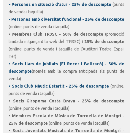
•
Persones en situació d'atur - 25% de descompte
(punts
de venda i taquilla)
•
Persones amb d
ive
rsitat funcional
- 2
5% de descompte
(online, punts de venda i taquilla)
•
Membres Club TR3SC - 50% de descompte
(promoció
limitada mitjançant la web del TR3SC)
i 2
5
% de descompte
(online, punts de venda i taquilla de l'Auditori Teatre Espai
Ter)
•
S
ocis llars de jubilats (El Recer i Bellracó) - 50% de
descompte
(només amb la compra anticipada als punts de
venda)
•
Socis Club Nàutic Estartit - 25% de descompte
(online,
punts de venda i taquilla)
•
Socis Giropoma Costa Brava - 25% de descompte
(online, punts de venda i taquilla)
• Membres Escola de Música de Torroella de Montgrí -
25% de descompte
(online, punts de venda i taquilla)
•
Socis Joventuts Musicals de Torroella de Montgrí -