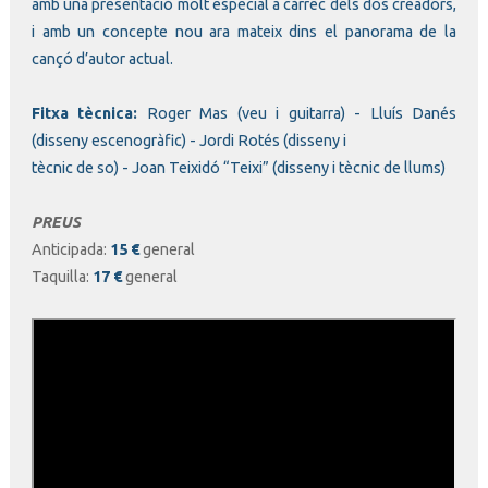
amb una presentació molt especial a càrrec dels dos creadors,
i amb un concepte nou ara mateix dins el panorama de la
cançó d’autor actual.
Fitxa tècnica:
Roger Mas (veu i guitarra) - Lluís Danés
(disseny escenogràfic) - Jordi Rotés (disseny i
tècnic de so) - Joan Teixidó “Teixi” (disseny i tècnic de llums)
PREUS
Anticipada:
15 €
general
Taquilla:
17 €
general