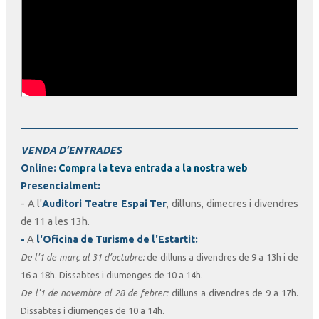
VENDA D'ENTRADES
Online
:
Compra la teva entrada a la nostra web
Presencialment
:
- A l'
Auditori Teatre Espai Ter
, dilluns, dimecres i divendres
de 11 a les 13h.
-
A
l'
Oficina de Turisme de l'Estartit:
De l'1 de març al 31 d’octubre:
de dilluns a divendres de 9 a 13h i de
16 a 18h. Dissabtes i diumenges de 10 a 14h.
De l'1 de novembre al 28 de febrer:
dilluns a divendres de 9 a 17h.
Dissabtes i diumenges de 10 a 14h.