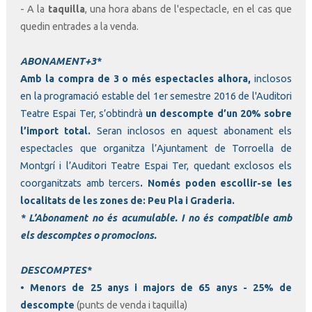
- A la
taquilla
, una hora abans de l'espectacle, en el cas que
quedin entrades a la venda.
ABONAMENT+3*
Amb la compra de 3 o més espectacles alhora
,
inclosos
en la programació estable del 1er semestre 2016 de l'Auditori
Teatre Espai Ter,
s’obtindrà
un descompte d’un
20% sobre
l’import total
.
Seran inclosos en aquest abonament els
espectacles q
ue organitza l’Ajuntament de Torroe
lla de
Montgrí i l’Auditori Teatre Espai Ter, quedant exclosos els
coorganitzats amb tercers
.
Només poden escollir-se les
localitats de les zones de: Peu Pla i Graderia.
* L’Abonament no és acumulable. I no és compatible amb
els descomptes o promocions.
DESCOMPTES
*
•
Menors de 25 anys i majors de 65 anys - 25% de
descompte
(punts de venda i taquilla)