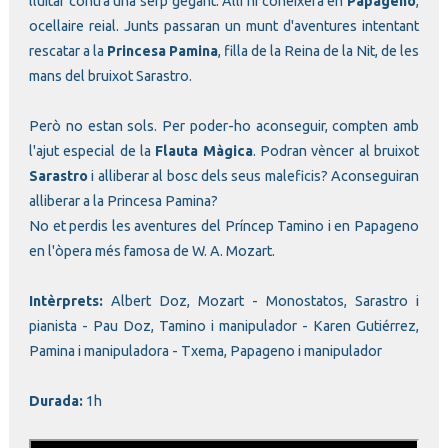
lluitar contra una serp gegant. Allí hi coneixerà en
Papageno
,
ocellaire reial. Junts passaran un munt d'aventures intentant
rescatar a la
Princesa Pamina
, filla de la Reina de la Nit, de les
mans del bruixot Sarastro.
Però no estan sols. Per poder-ho aconseguir, compten amb
l'ajut especial de la
Flauta Màgica
. Podran vèncer al bruixot
Sarastro
i alliberar al bosc dels seus maleficis? Aconseguiran
alliberar a la Princesa Pamina?
No et perdis les aventures del Príncep Tamino i en Papageno
en l'òpera més famosa de W. A. Mozart.
Intèrprets:
Albert Doz, Mozart - Monostatos, Sarastro i
pianista - Pau Doz, Tamino i manipulador - Karen Gutiérrez,
Pamina i manipuladora - Txema, Papageno i manipulador
Durada:
1h