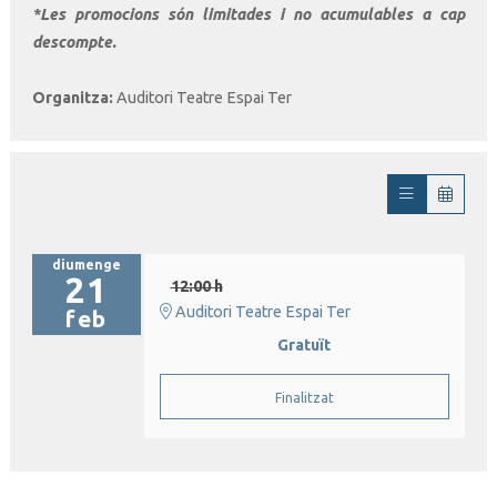
*Les promocions són limitades i no acumulables a cap
descompte.
Organ
it
za:
Auditori Teatre Espai Ter
diumenge
21
12:00 h
Auditori Teatre Espai Ter
feb
Gratuït
Finalitzat