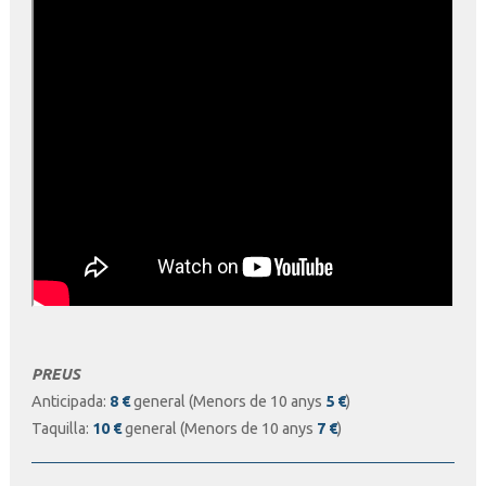
PREUS
Anticipada:
8 €
general (Menors de 10 anys
5 €
)
Taquilla:
10 €
general (Menors de 10 anys
7 €
)