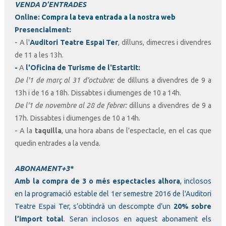
VENDA D'ENTRADES
Online
:
Compra la teva entrada a la nostra web
Presencialment
:
- A l'
Auditori Teatre Espai Ter
, dilluns, dimecres i divendres
de 11 a les 13h.
-
A
l'
Oficina de Turisme de l'Estartit:
De l'1 de març al 31 d’octubre:
de dilluns a divendres de 9 a
13h i de 16 a 18h. Dissabtes i diumenges de 10 a 14h.
De l'1 de novembre al 28 de febrer:
dilluns a divendres de 9 a
17h. Dissabtes i diumenges de 10 a 14h.
- A la
taquilla
, una hora abans de l'espectacle, en el cas que
quedin entrades a la venda.
ABONAMENT+3*
Amb la compra de 3 o més espectacles alhora
, inclosos
en la programació estable del 1er semestre 2016 de l'Auditori
Teatre Espai Ter, s’obtindrà un descompte d’un
20% sobre
l’import total
. Seran inclosos en aquest abonament els