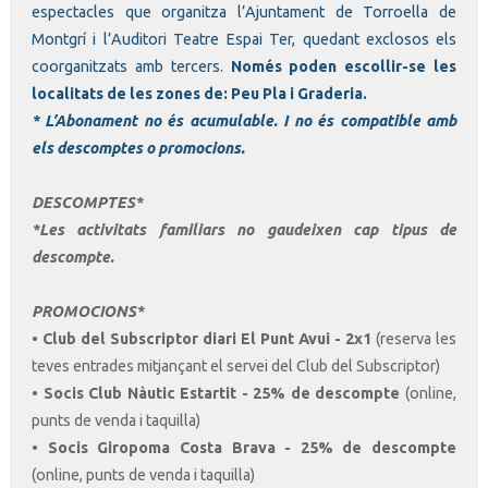
espectacles que organitza l’Ajuntament de Torroella de
Montgrí i l’Auditori Teatre Espai Ter, quedant exclosos els
coorganitzats amb tercers.
Només poden escollir-se les
localitats de les zones de: Peu Pla i Graderia.
* L’Abonament no és acumulable. I no és compatible amb
els descomptes o promocions.
DESCOMPTES
*
*Les activitats familiars no gaudeixen cap tipus de
descompte.
PROMOCIONS*
• Club del Subscriptor diari El Punt Avui - 2x1
(reserva les
teves entrades mitjançant el servei del Club del Subscriptor)
•
Socis Club Nàutic Estartit - 25% de descompte
(online,
punts de venda i taquilla)
•
Socis Giropoma Costa Brava - 25% de descompte
(online, punts de venda i taquilla)