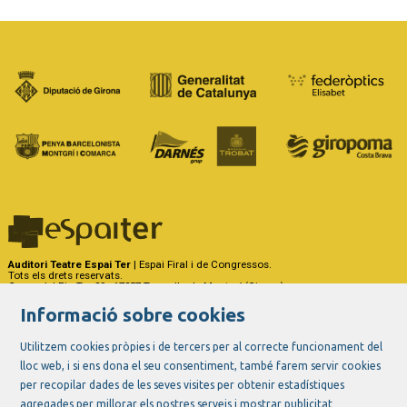
Auditori Teatre Espai Ter
| Espai Firal i de Congressos.
Tots els drets reservats.
Carrer del Riu Ter, 29 - 17257 Torroella de Montgrí (Girona)
Tel. 972 75 50 03 - a/e:
info@espaiter.cat
Informació sobre cookies
|
|
|
Sitemap
Avís Legal
Ús de Cookies
Contactar
Utilitzem cookies pròpies i de tercers per al correcte funcionament del
lloc web, i si ens dona el seu consentiment, també farem servir cookies
Link a instagram
Link a youtube
Link a twitter
Link a facebook
per recopilar dades de les seves visites per obtenir estadístiques
agregades per millorar els nostres serveis i mostrar publicitat