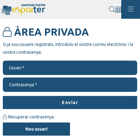
Cerca
ÀREA PRIVADA
Si ja sou usuaris registrats, introduïu el vostre correu electrònic i la
vostra contrasenya:
Usuari*
Contrasenya*
Enviar
Recuperar contrasenya
Crear
Nou usuari